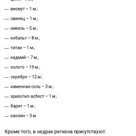
висмут – 1 м.;
свинец – 1 м.;
никель – 5 м.;
кобальт – 8 м.;
титан – 1 м.;
кадмий – 7 м.;
золото – 19 м.;
серебро – 12 м.;
каменная соль – 3 м.;
хризотил-асбест – 1 м.;
барит – 1 м.;
каолин – 3 м.
Кроме того, в недрах региона присутствуют: