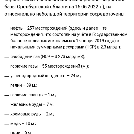
базы Оренбургской области на 15.06.2022 г.), на
относительно небольшой территории сосредоточены:
нефть – 257 месторождений (здесь и далее – те
месторождения, что состояли на учёте в Государственном
балансе полезных ископаемых к 1 января 2019 года) с
начальными суммарными ресурсами (НСР) в 2,3 млрд т;
свободный газ (НСР – 3 273 млрд м3);
горючие газы – 55 месторождений (м.);
углеводородный конденсат – 24 м.;
гелий – 39 м.;
горючие сланцы – 1 м.;
железные руды – 7 м.;
хромовые руды – 2 м.;
медь – 10 м.;
цинк – 9 м.;