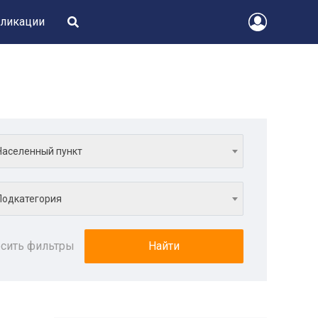
ликации
Населенный пункт
Подкатегория
сить фильтры