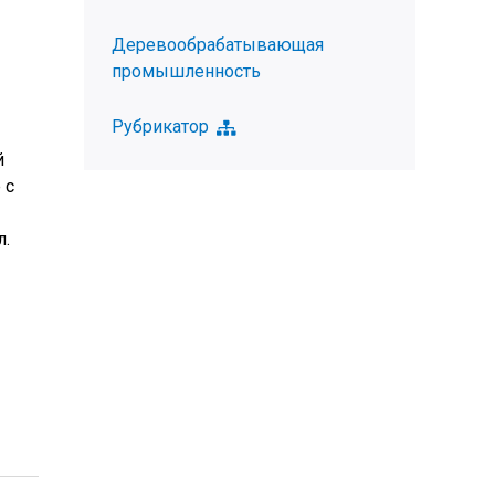
Деревообрабатывающая
промышленность
Рубрикатор
й
 с
л.