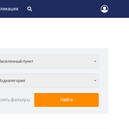
ликации
Населенный пункт
Подкатегория
сить фильтры