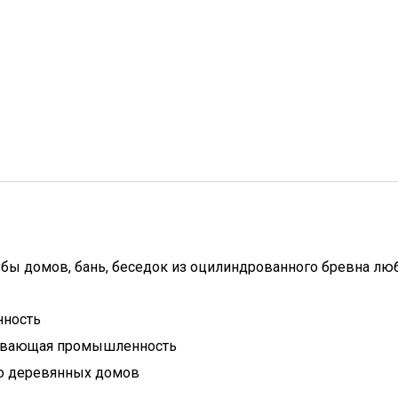
убы домов, бань, беседок из оцилиндрованного бревна лю
нность
ывающая промышленность
о деревянных домов