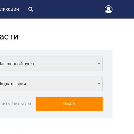
ликации
асти
Населенный пункт
Подкатегория
сить фильтры