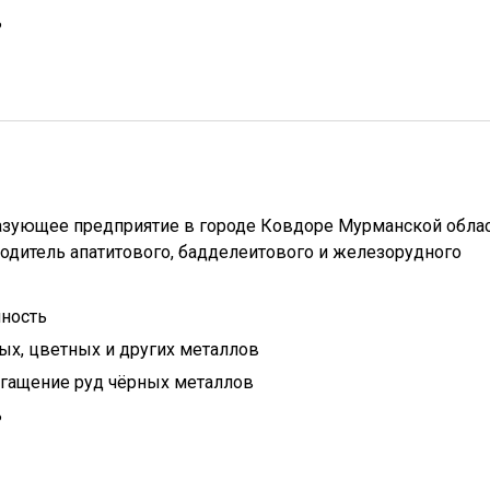
ь
азующее предприятие в городе Ковдоре Мурманской облас
одитель апатитового, бадделеитового и железорудного
ность
ых, цветных и других металлов
гащение руд чёрных металлов
ь