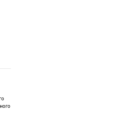
го
ного