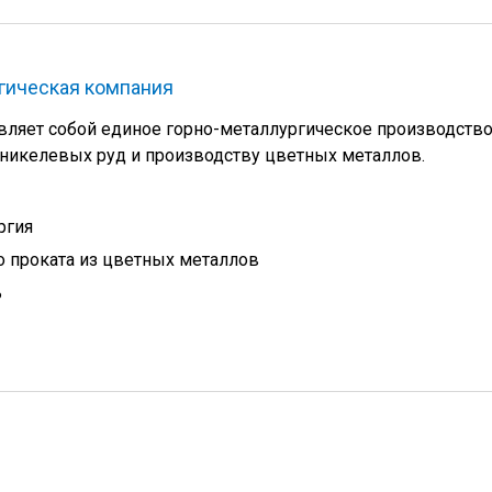
гическая компания
вляет собой единое горно-металлургическое производство
икелевых руд и производству цветных металлов.
ргия
 проката из цветных металлов
ь
й