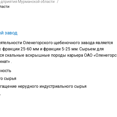
едприятия Мурманской области
ласти
й завод
тельности Оленегорского щебеночного завода является
: фракции 25-60 мм и фракции 5-25 мм. Сырьем для
тся скальные вскрышные породы карьера ОАО «Оленегорс
нат» .
ность
го сырья
гащение нерудного индустриального сырья
ь