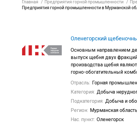
Главная
Предприятия горной промышленности
Пр
Предприятия горной промышленности в Мурманской об
Оленегорский щебеночны
Основным направлением дея
выпуск щебня двух фракций
производства щебня являю
горно-обогатительный комби
Отрасль:
Горная промышлен
Категория:
Добыча нерудно
Подкатегория:
Добыча и обо
Регион:
Мурманская област
Нас. пункт:
Оленегорск