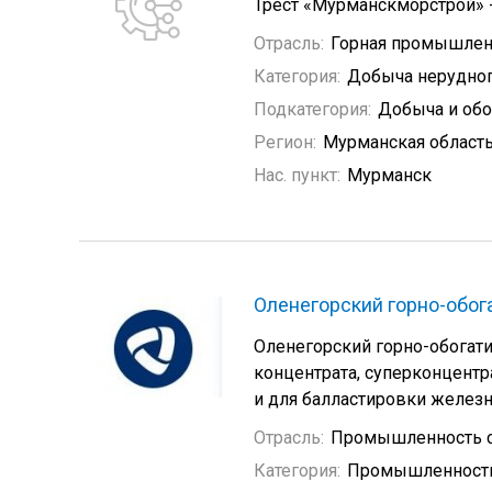
Трест «Мурманскморстрой» -
Отрасль:
Горная промышлен
Категория:
Добыча нерудно
Подкатегория:
Добыча и обо
Регион:
Мурманская област
Нас. пункт:
Мурманск
Оленегорский горно-обог
Оленегорский горно-обогат
концентрата, суперконцентр
и для балластировки желез
Отрасль:
Промышленность с
Категория:
Промышленность