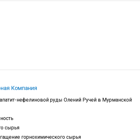
рная Компания
апатит-нефелиновой руды Олений Ручей в Мурманской
ность
го сырья
гащение горнохимического сырья