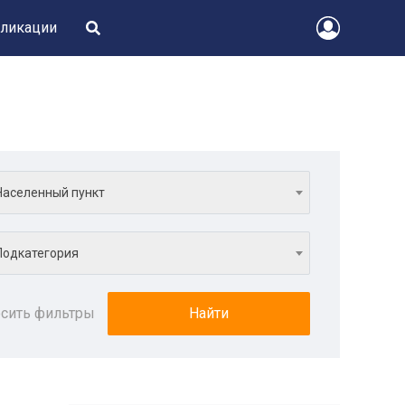
ликации
Населенный пункт
Подкатегория
сить фильтры