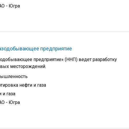
АО - Югра
газодобывающее предприятие
одобывающее предприятие» (ННП) ведет разработку
овых месторождений.
мышленность
тировка нефти и газа
 и газа
АО - Югра