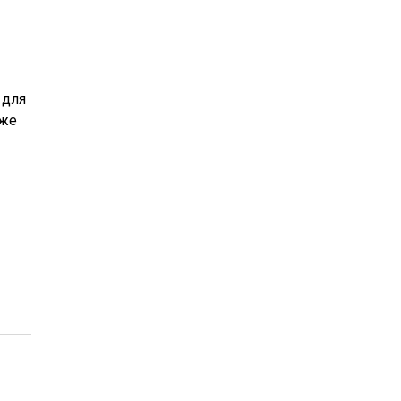
 для
кже