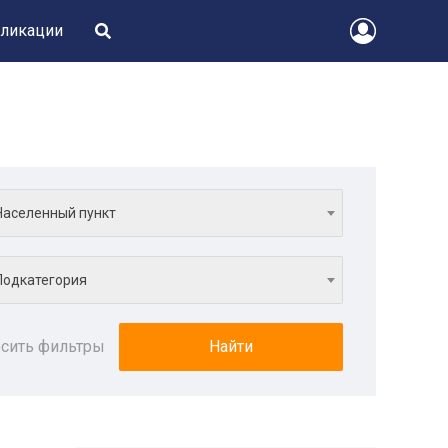
ликации
Населенный пункт
Подкатегория
сить фильтры