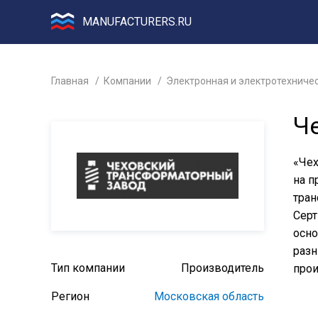
MANUFACTURERS.RU
Главная
Компании
Электронная и электротехниче
Ч
«Чех
на п
тран
Серт
осно
разн
Тип компании
Производитель
прои
Регион
Московская область