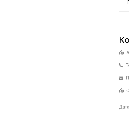
Ко
Т
П
С
Дата