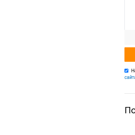
Н
сайт
По