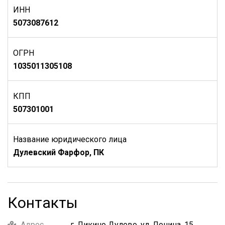
ИНН
5073087612
ОГРН
1035011305108
КПП
507301001
Название юридического лица
Дулевский Фарфор, ПК
Контакты
Адрес
г. Ликино Дулево, ул. Ленина, 15