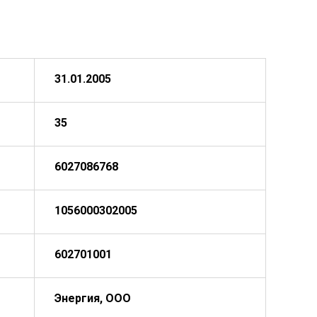
31.01.2005
35
6027086768
1056000302005
602701001
Энергия, ООО