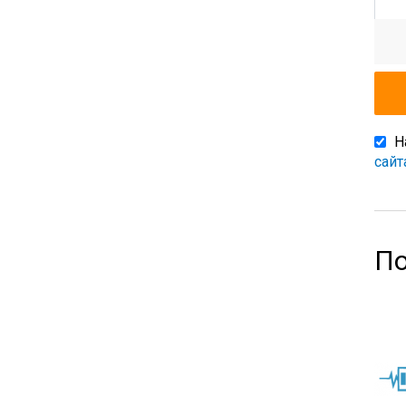
Н
сайт
По