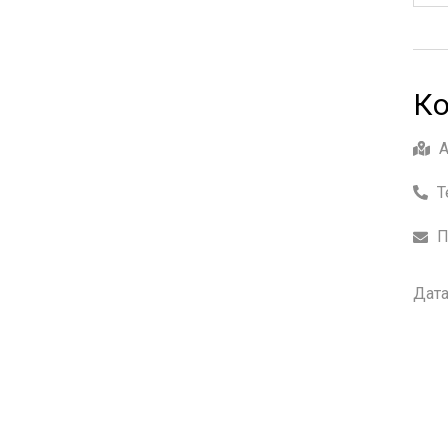
Ко
Т
П
Дата