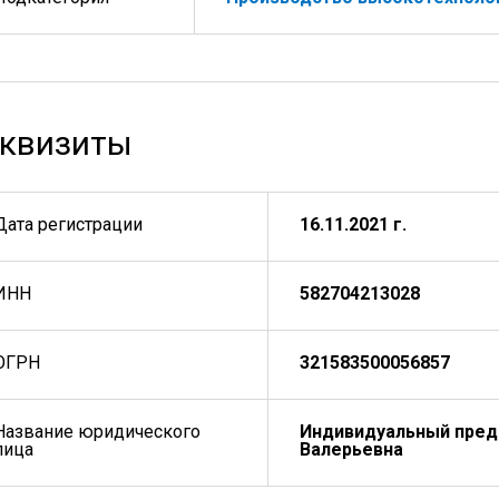
квизиты
Дата регистрации
16.11.2021 г.
ИНН
582704213028
ОГРН
321583500056857
Название юридического
Индивидуальный пред
лица
Валерьевна