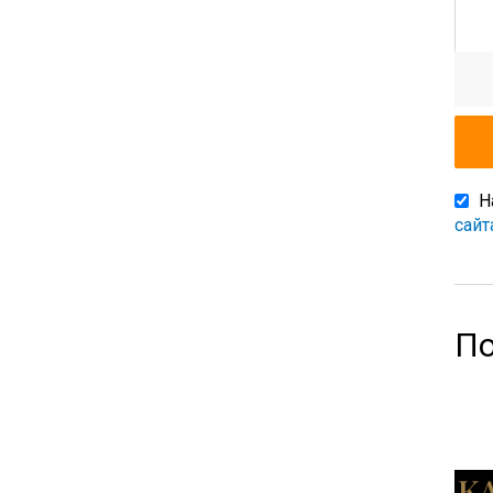
Н
сайт
По