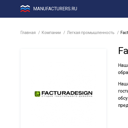
MANUFACTURERS.RU
Главная
Компании
Легкая промышленность
Fac
Fa
Наша
обра
Наша
гост
обсу
пред