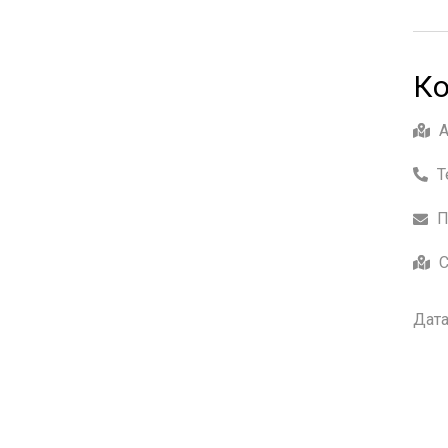
Ко
Т
П
С
Дата