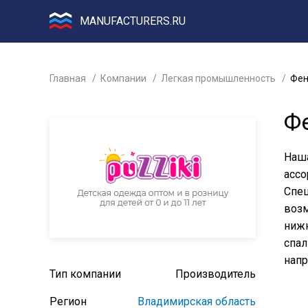
MANUFACTURERS.RU
Главная
Компании
Легкая промышленность
Фен
Ф
Наша
ассо
Спец
возм
нижн
спал
напр
Тип компании
Производитель
Регион
Владимирская область