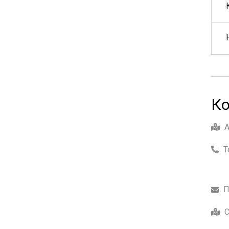
Ко
Т
П
С