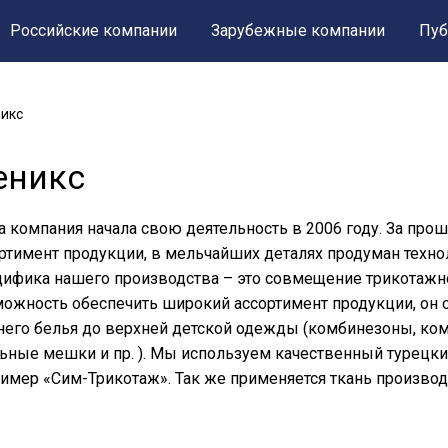
Российские компании
Зарубежные компании
Пуб
икс
еникс
 компания начала свою деятельность в 2006 году. За пр
ртимент продукции, в мельчайших деталях продуман технол
ифика нашего производства – это совмещение трикотажно
ожность обеспечить широкий ассортимент продукции, он с
его белья до верхней детской одежды (комбинезоны, ком
ьные мешки и пр. ). Мы используем качественный турецки
имер «Сим-Трикотаж». Так же применяется ткань производ