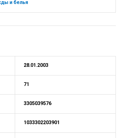
ды и белья
28.01.2003
71
3305039576
1033302203901