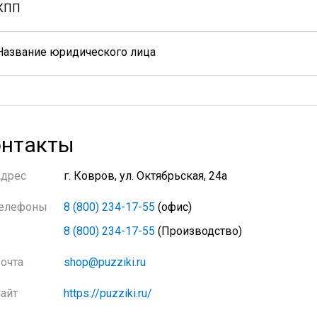
КПП
Название юридического лица
нтакты
Адрес
г. Ковров, ул. Октябрьская, 24а
елефоны
8 (800) 234-17-55
(офис)
8 (800) 234-17-55
(Производство)
очта
shop@puzziki.ru
айт
https://puzziki.ru/