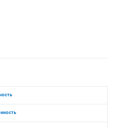
ность
нность