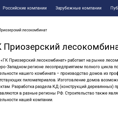
Российские компании
Зарубежные компании
Пуб
Приозерский лесокомбинат
К Приозерский лесокомбин
«ГК Приозерский лесокомбинат» работает на рынке лесома
ро-Западном регионе лесопредприятием полного цикла п
ельности нашего комбината – производство домов из про
тствующих пиломатериалов. Изготовление домов возможн
ктам. Разработка раздела КД (конструкций деревянных) п
авляются в разные регионы РФ. Строительство также явл
ельности нашей компании.