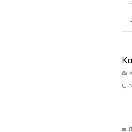
Ко
Т
П