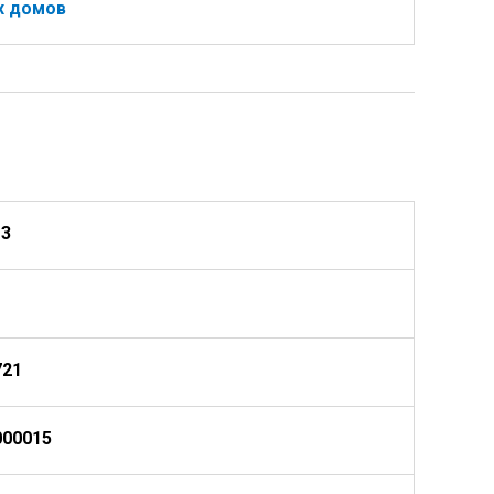
х домов
13
721
000015