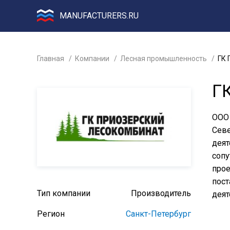
MANUFACTURERS.RU
Главная
Компании
Лесная промышленность
ГК 
Г
ООО 
Севе
деят
сопу
прое
пост
Тип компании
Производитель
деят
Регион
Санкт-Петербург