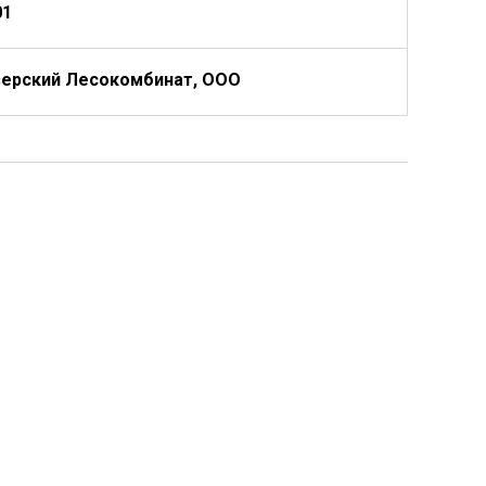
01
зерский Лесокомбинат, ООО