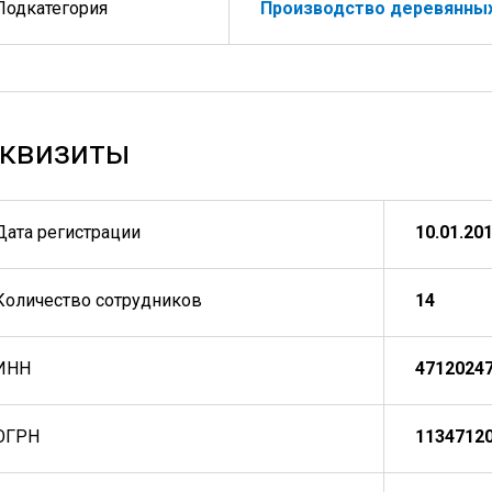
Подкатегория
Производство деревянны
квизиты
Дата регистрации
10.01.20
Количество сотрудников
14
ИНН
4712024
ОГРН
1134712