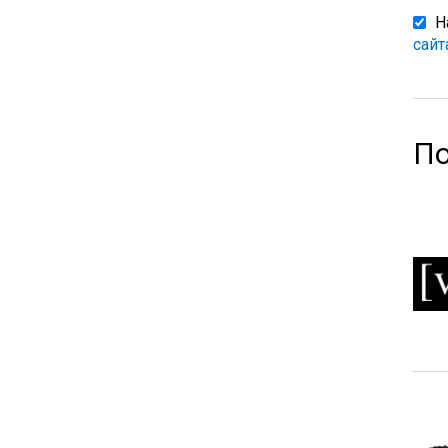
Н
сайт
По