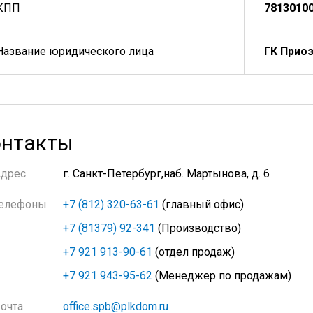
КПП
7813010
Название юридического лица
ГК Прио
нтакты
Адрес
г. Санкт-Петербург,наб. Мартынова, д. 6
елефоны
+7 (812) 320-63-61
(главный офис)
+7 (81379) 92-341
(Производство)
+7 921 913-90-61
(отдел продаж)
+7 921 943-95-62
(Менеджер по продажам)
очта
office.spb@plkdom.ru