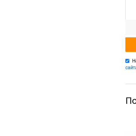
Н
сайт
По