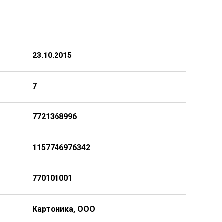
23.10.2015
7
7721368996
1157746976342
770101001
Картоника, ООО