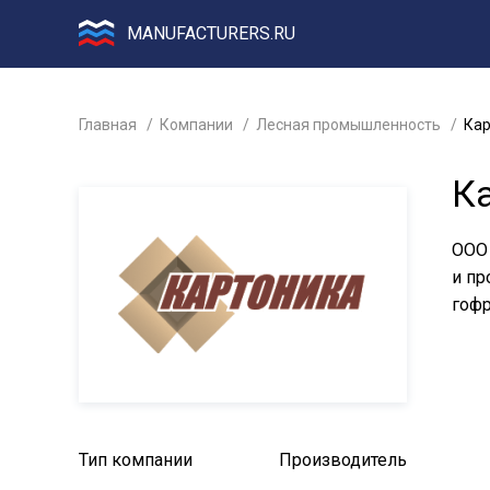
MANUFACTURERS.RU
Главная
Компании
Лесная промышленность
Кар
К
ООО 
и пр
гофр
Тип компании
Производитель