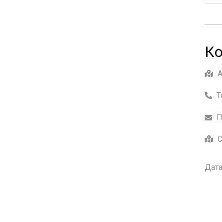
Ко
Т
П
С
Дата