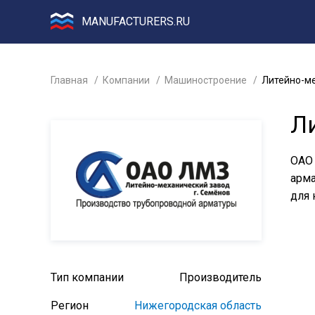
MANUFACTURERS.RU
Главная
Компании
Машиностроение
Литейно-м
Л
ОАО 
арма
для 
Тип компании
Производитель
Регион
Нижегородская область