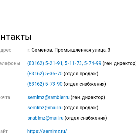
нтакты
Адрес
г. Семенов, Промышленная улица, 3
елефоны
(83162) 5-21-91, 5-11-73, 5-74-99
(ген. директор
(83162) 5-36-70
(отдел продаж)
(83162) 5-73-90
(отдел снабжения)
очта
semlmz@rambler.ru
(ген. директор)
semlmz@mail.ru
(отдел продаж)
snablmz@mail.ru
(отдел снабжения)
айт
https://semlmz.ru/