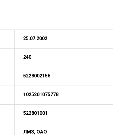
25.07.2002
240
5228002156
1025201075778
522801001
ЛМЗ, ОАО