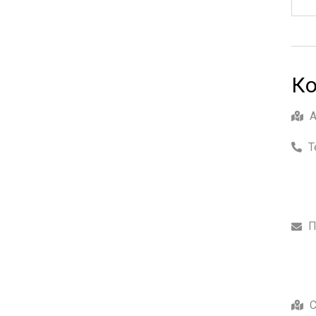
Ко
Т
П
С