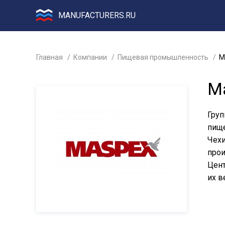
MANUFACTURERS.RU
Главная
Компании
Пищевая промышленность
M
M
Груп
пище
Чехи
прои
Цент
их в