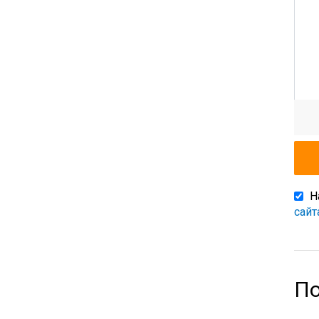
Н
сайт
По