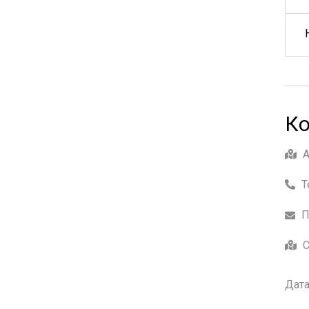
Ко
Т
П
С
Дата