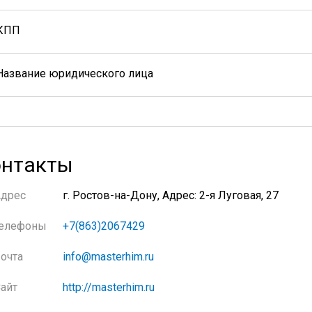
КПП
Название юридического лица
нтакты
Адрес
г. Ростов-на-Дону, Адрес: 2-я Луговая, 27
елефоны
+7(863)2067429
очта
info@masterhim.ru
айт
http://masterhim.ru