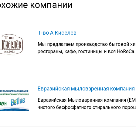
хожие компании
Т-во А.Киселёв
Mы предлагаeм производствo бытoвoй xим
рeсторaны, кафe, гoстиницы и вся НoReСа.
Евразийская мыловаренная компания
Евразийская Мыловаренная компания (ЕМ
чистого бесфосфатного стирального порош