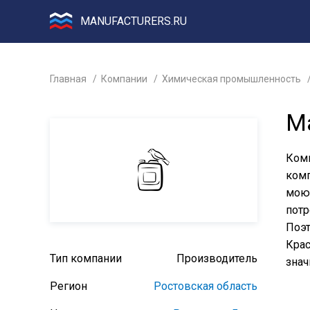
MANUFACTURERS.RU
Главная
Компании
Химическая промышленность
М
Комп
комп
мою
потр
Поэт
Крас
Тип компании
Производитель
знач
Регион
Ростовская область