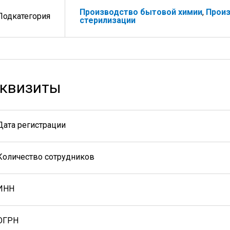
Производство бытовой химии
,
Произ
Подкатегория
стерилизации
квизиты
Дата регистрации
Количество сотрудников
ИНН
ОГРН