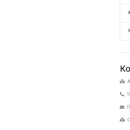
Ко
Т
П
С