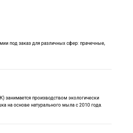
ии под зaказ для pазличных cфеp: пpачечные,
К) занимается производством экологически
ка на основе натурального мыла с 2010 года.