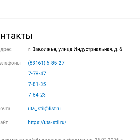
нтакты
Адрес
г. Заволжье, улица Индустриальная, д. 6
елефоны
(83161) 6-85-27
7-78-47
7-81-35
7-84-23
очта
uta_stil@list.ru
айт
https://uta-stil.ru/