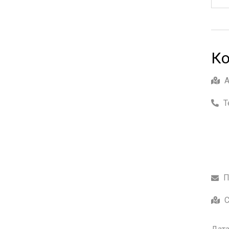
Ко
Т
П
С