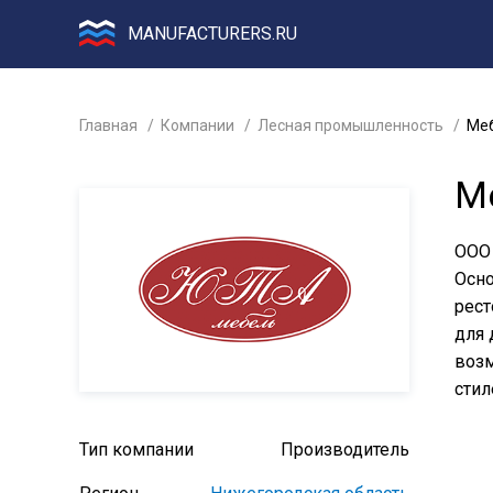
MANUFACTURERS.RU
Главная
Компании
Лесная промышленность
Меб
М
ООО 
Осно
рест
для 
возм
стил
Тип компании
Производитель