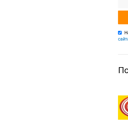
Н
сайт
По