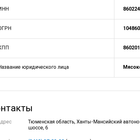
ИНН
860224
ОГРН
104860
КПП
860201
Название юридического лица
Мясоко
нтакты
Адрес
Тюменская область, Ханты-Мансийский автоном
шоссе, 6