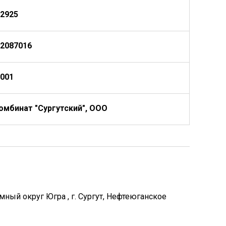
2925
2087016
001
мбинат "Сургутский", ООО
ный округ Югра , г. Сургут, Нефтеюганское