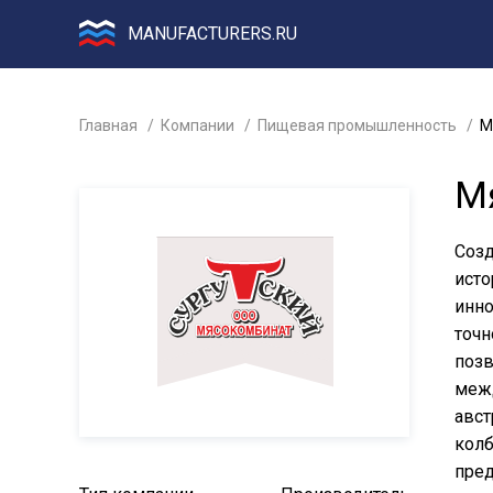
MANUFACTURERS.RU
Главная
Компании
Пищевая промышленность
М
М
Созд
исто
инно
точн
позв
меж
авст
колб
пред