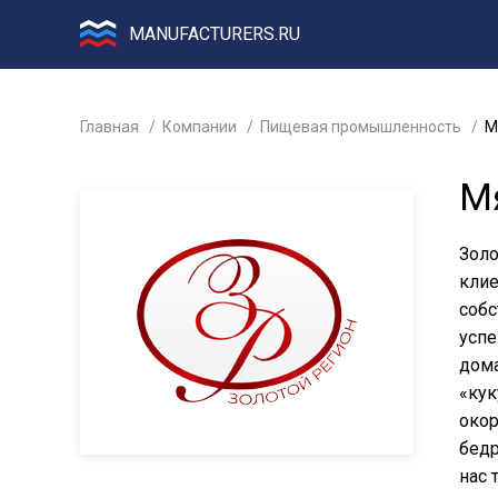
MANUFACTURERS.RU
Главная
Компании
Пищевая промышленность
М
М
Золо
клие
собс
успе
дома
«кук
окор
бедр
нас 