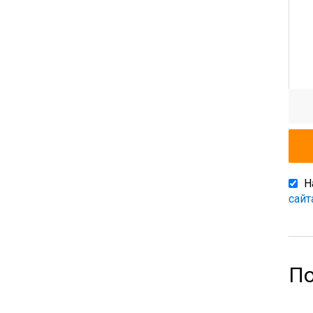
Н
сайт
По