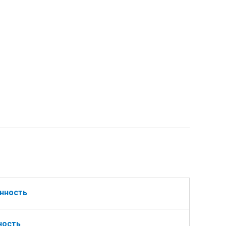
нность
ность