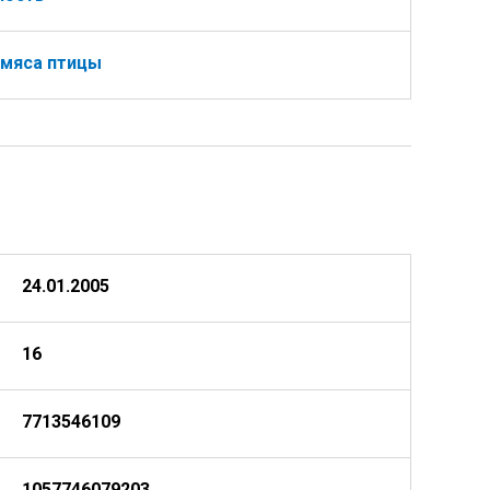
 мяса птицы
24.01.2005
16
7713546109
1057746079203