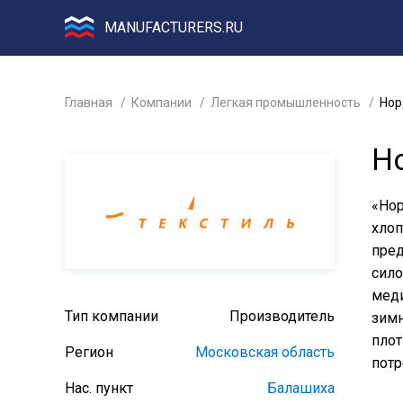
MANUFACTURERS.RU
Главная
Компании
Легкая промышленность
Нор
Н
«Нор
хлоп
пред
сило
меди
Тип компании
Производитель
зимн
плот
Регион
Московская область
потр
Нас. пункт
Балашиха