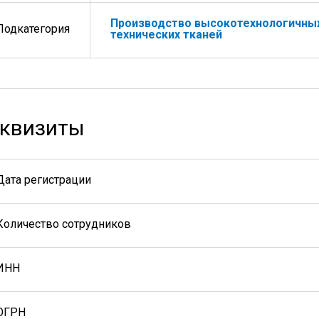
Производство высокотехнологичны
Подкатегория
технических тканей
квизиты
Дата регистрации
Количество сотрудников
ИНН
ОГРН