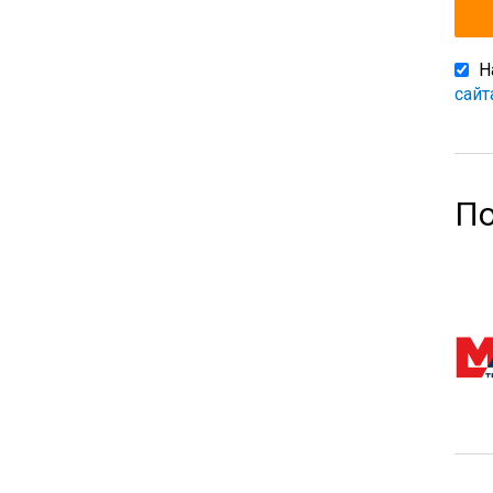
Н
сайт
По