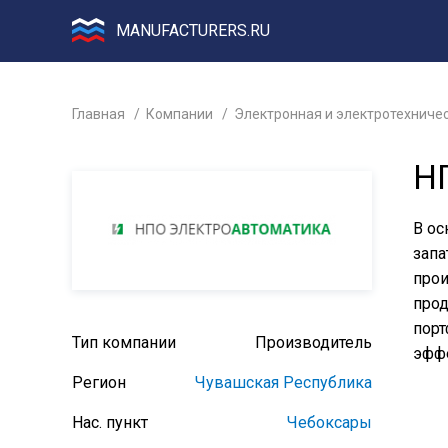
MANUFACTURERS.RU
Главная
Компании
Электронная и электротехниче
Н
В ос
запа
прои
прод
порт
Тип компании
Производитель
эффе
Регион
Чувашская Республика
Нас. пункт
Чебоксары