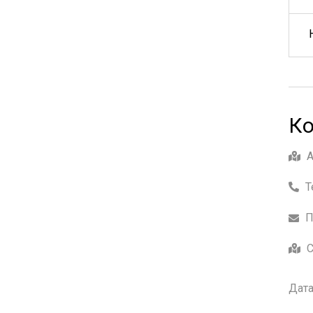
Ко
Т
П
С
Дата