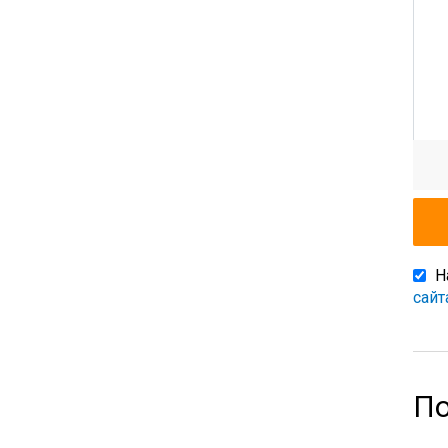
Н
сайт
По