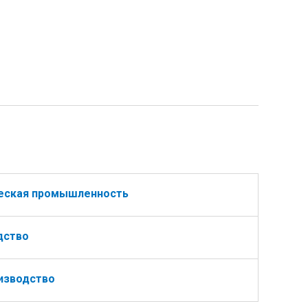
ческая промышленность
дство
изводство