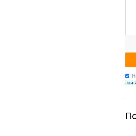
Н
сайт
По