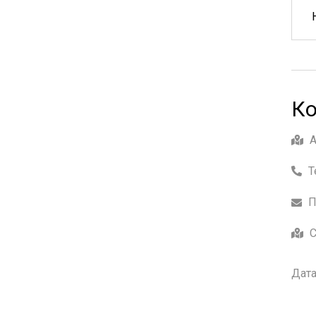
Ко
Т
П
С
Дата