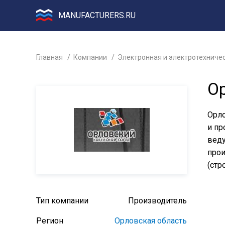
MANUFACTURERS.RU
Главная
Компании
Электронная и электротехниче
О
Орло
и пр
веду
прои
(стр
Тип компании
Производитель
Регион
Орловская область