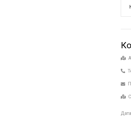
Ко
Т
П
С
Дата