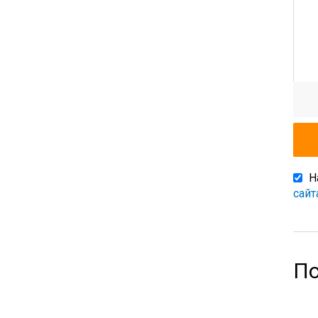
Н
сайт
По