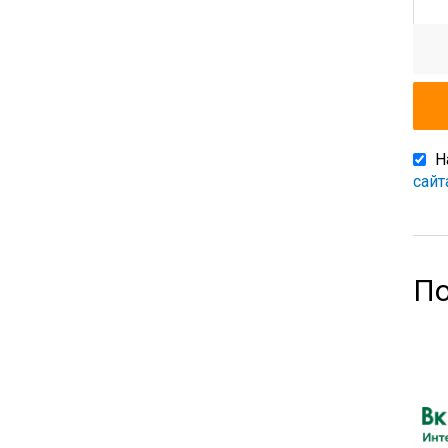
Н
сайт
По