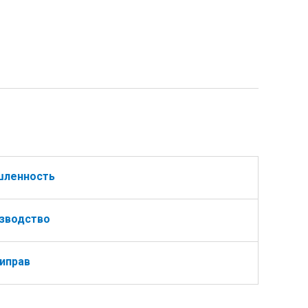
шленность
зводство
иправ