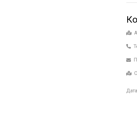
Ко
Т
П
С
Дата