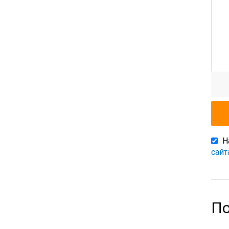
Н
сайт
По