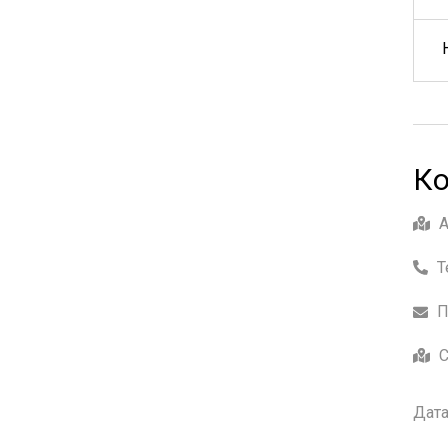
Ко
Т
П
С
Дата