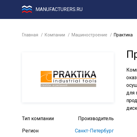
MANUFACTURERS.RU
Главная
Компании
Машиностроение
Практика
П
Комп
оказ
осущ
для 
прод
диск
Тип компании
Производитель
Регион
Санкт-Петербург