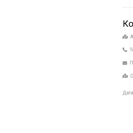
Ко
Т
П
С
Дата