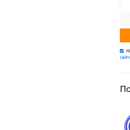
Н
сайт
По