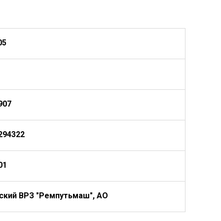
05
907
294322
01
ский ВРЗ "Ремпутьмаш", АО