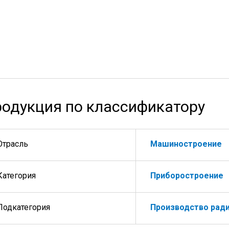
одукция по классификатору
Отрасль
Машиностроение
Категория
Приборостроение
Подкатегория
Производство рад