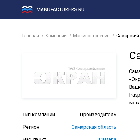
MANUFACTURERS.RU
Главная
Компании
Машиностроение
Самарский 
С
Сама
«Экр
Ваше
Разр
меха
Тип компании
Производитель
Регион
Самарская область
Нас. пункт
Самара