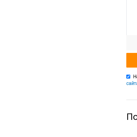
Н
сайт
По