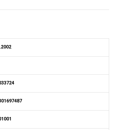
.2002
033724
301697487
01001