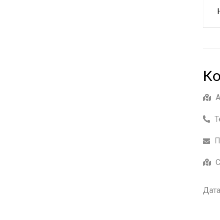
Ко
Т
П
С
Дата