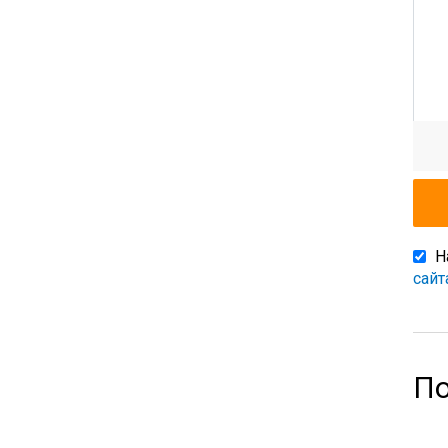
Н
сайт
По