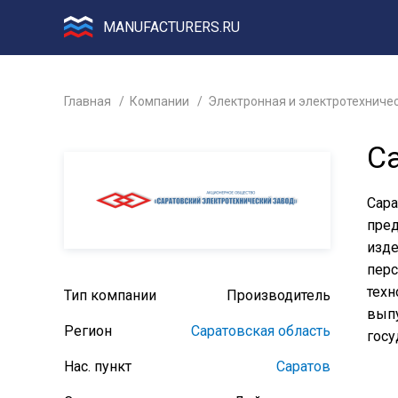
MANUFACTURERS.RU
Главная
Компании
Электронная и электротехниче
С
Сара
пред
изд
перс
техн
Тип компании
Производитель
выпу
Регион
Саратовская область
госу
Нас. пункт
Саратов