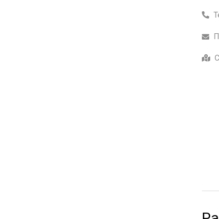
Т
П
С
Ра