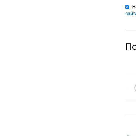
Н
сайт
По