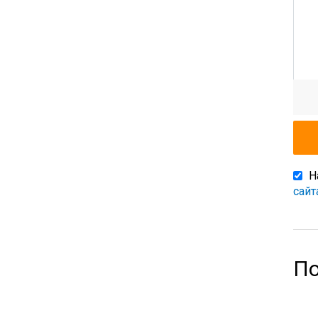
Н
сайт
По