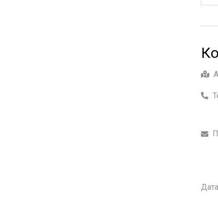
Ко
Т
П
Дата