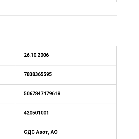
26.10.2006
7838365595
5067847479618
420501001
СДС Азот, АО