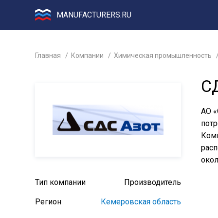
MANUFACTURERS.RU
Главная
Компании
Химическая промышленность
С
АО «
потр
Комп
расп
окол
Тип компании
Производитель
Регион
Кемеровская область