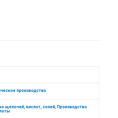
ическое производство
о щелочей, кислот, солей
,
Производство
слоты