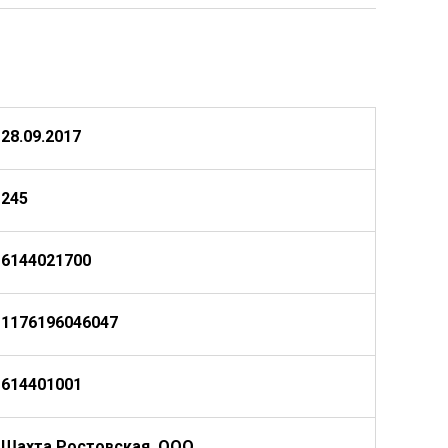
28.09.2017
245
6144021700
1176196046047
614401001
Шахта Ростовская, ООО