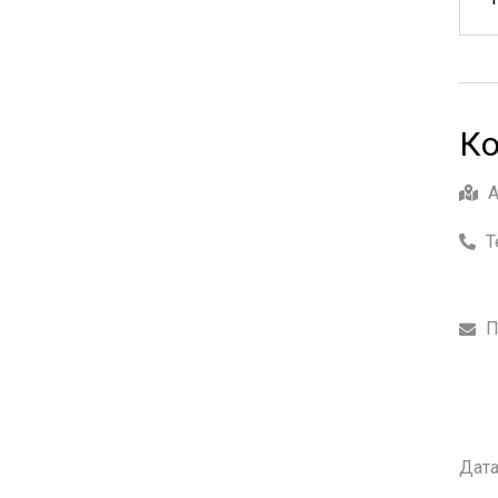
Ко
Т
П
Дата