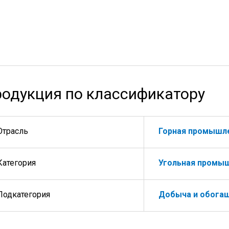
одукция по классификатору
Отрасль
Горная промышл
Категория
Угольная промы
Подкатегория
Добыча и обогащ