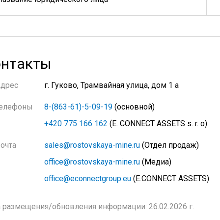
нтакты
Адрес
г. Гуково, Трамвайная улица, дом 1 а
елефоны
8-(863-61)-5-09-19
(основной)
+420 775 166 162
(E. CONNECT ASSETS s. r. o)
очта
sales@rostovskaya-mine.ru
(Отдел продаж)
office@rostovskaya-mine.ru
(Медиа)
office@econnectgroup.eu
(E.CONNECT ASSETS)
 размещения/обновления информации: 26.02.2026 г.