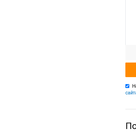
Н
сайт
По