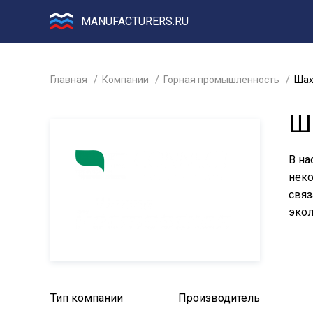
MANUFACTURERS.RU
Главная
Компании
Горная промышленность
Шах
Ш
В на
неко
связ
экол
Тип компании
Производитель