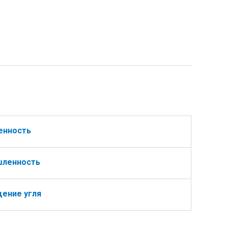
енность
шленность
ение угля