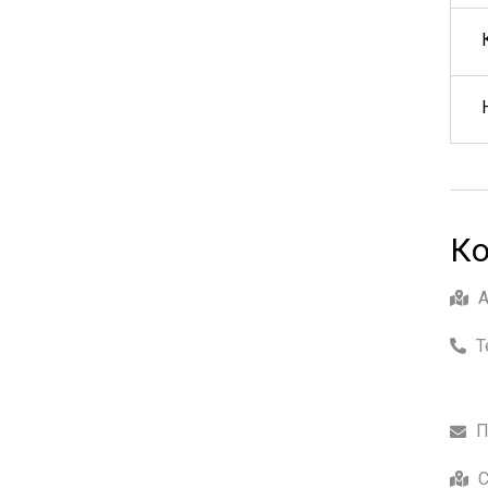
Ко
Т
П
С