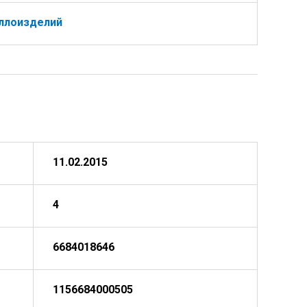
ллоизделий
11.02.2015
4
6684018646
1156684000505