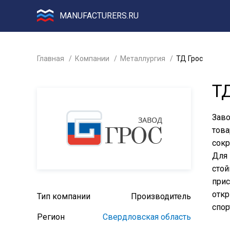
MANUFACTURERS.RU
Главная
Компании
Металлургия
ТД Грос
Т
Заво
това
сокр
Для 
стой
прис
откр
Тип компании
Производитель
спор
Регион
Свердловская область