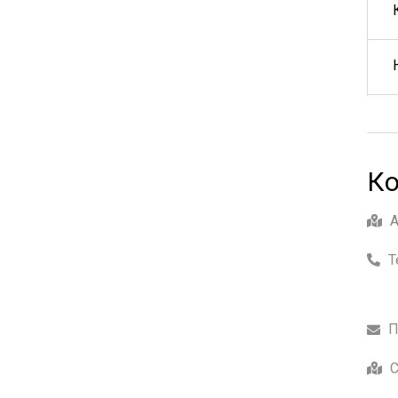
Ко
Т
П
С