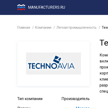
MANUFACTURERS.RU
Главная
Компании
Легкая промышленность
Тех
Т
Комп
вклю
прои
корп
клие
разр
спец
Тип компании
Производитель