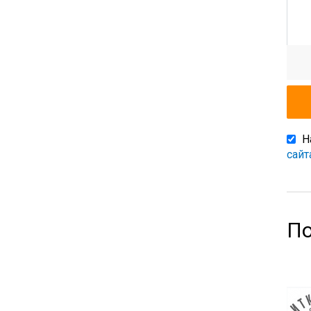
Н
сайт
По