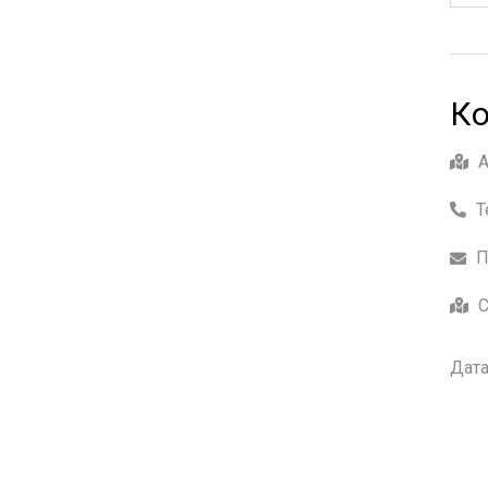
Ко
Т
П
С
Дата