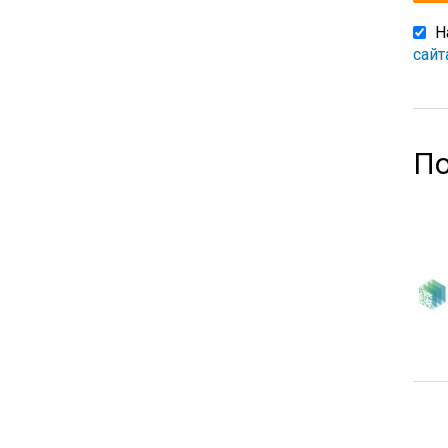
Н
сайт
По