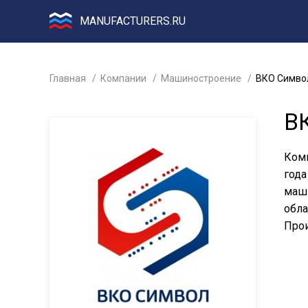
MANUFACTURERS.RU
Главная
Компании
Машиностроение
ВКО Симво
В
Комп
года
маши
обла
Прои