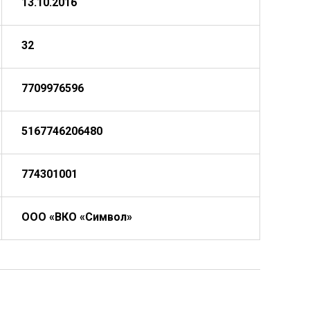
13.10.2016
32
7709976596
5167746206480
774301001
ООО «ВКО «Символ»