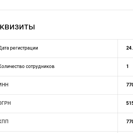
квизиты
Дата регистрации
24
Количество сотрудников
1
ИНН
77
ОГРН
51
КПП
77