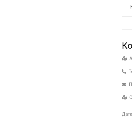
Ко
Т
П
С
Дата