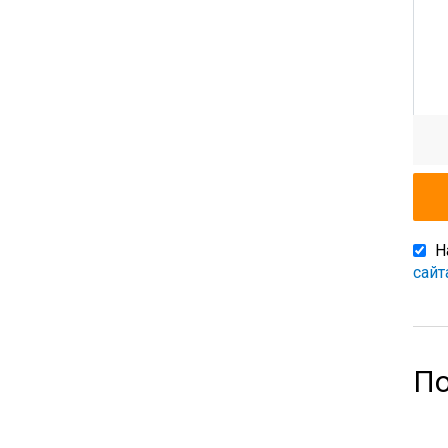
Н
сайт
По