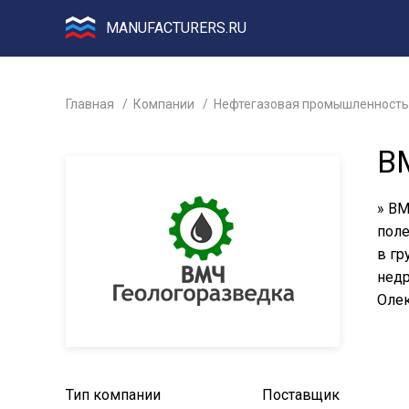
MANUFACTURERS.RU
Главная
Компании
Нефтегазовая промышленность
В
» ВМ
поле
в гр
недр
Олек
Тип компании
Поставщик