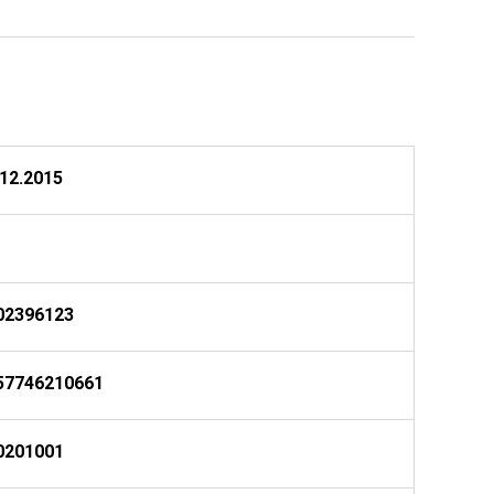
.12.2015
02396123
57746210661
0201001