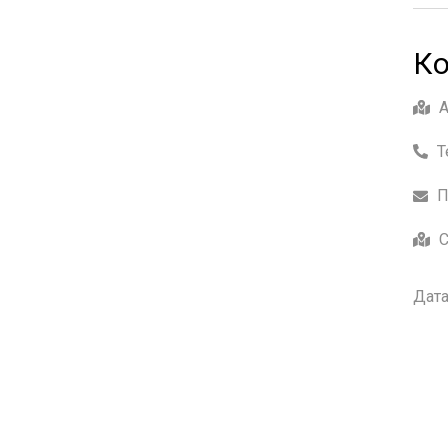
Ко
Т
П
С
Дата