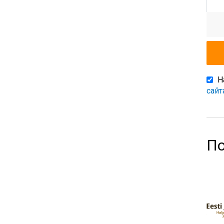
Н
сайт
По