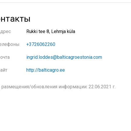
нтакты
Адрес
Rukki tee 8, Lehmja küla
елефоны
+3726062260
очта
ingrid.loddes@balticagroestonia.com
айт
http://balticagro.ee
 размещения/обновления информации: 22.06.2021 г.