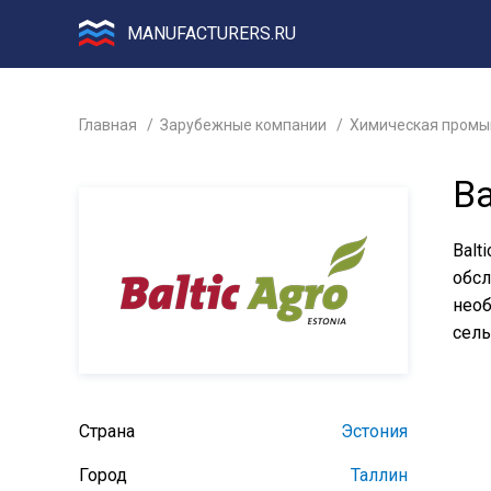
MANUFACTURERS.RU
Главная
Зарубежные компании
Химическая промы
Ba
Balt
обсл
необ
сель
Страна
Эстония
Город
Таллин