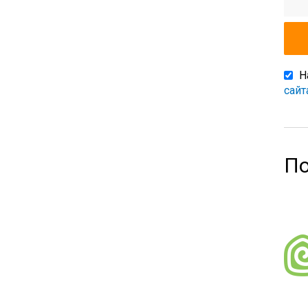
Н
сайт
По