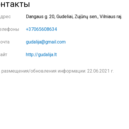
нтакты
Адрес
Dangaus g. 20, Gudeliai, Zujūnų sen., Vilniaus raj.
елефоны
+37065608634
очта
gudalija@gmail.com
айт
http://gudalija.lt
 размещения/обновления информации: 22.06.2021 г.