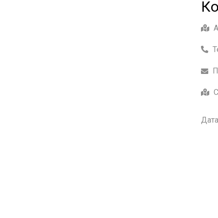
Ко
Т
П
С
Дата