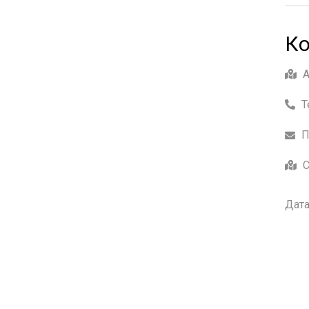
Ко
Т
П
С
Дата