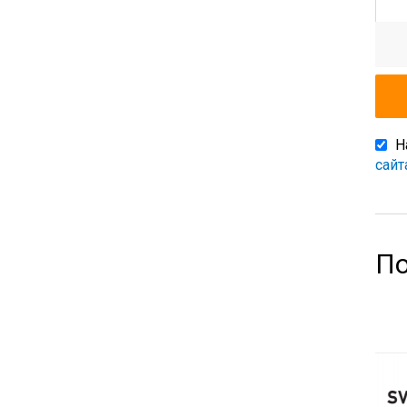
Н
сайт
По