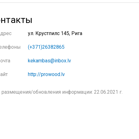
нтакты
Адрес
ул. Крустпилс 145, Рига
елефоны
(+371)26382865
очта
kekambas@inbox.lv
айт
http://prowood.lv
 размещения/обновления информации: 22.06.2021 г.