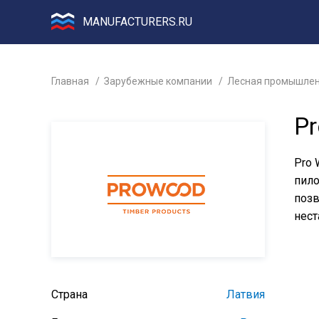
MANUFACTURERS.RU
Главная
Зарубежные компании
Лесная промышлен
P
Pro 
пило
позв
нест
Страна
Латвия