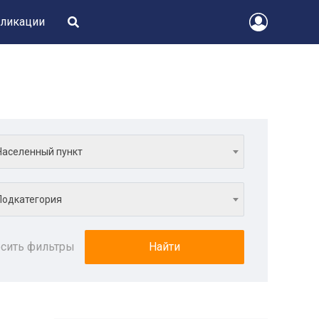
ликации
Населенный пункт
Подкатегория
сить фильтры