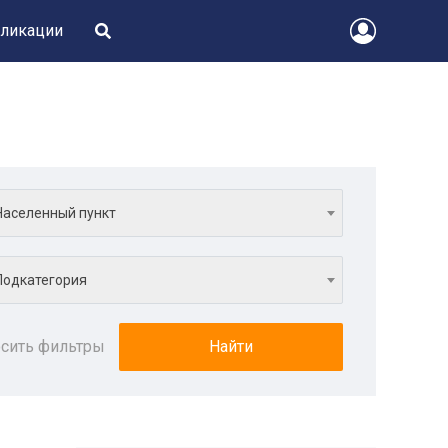
ликации
Населенный пункт
Подкатегория
сить фильтры