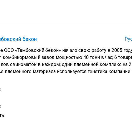
мбовский бекон
Ру
 ООО «Тамбовский бекон» начало свою работу в 2005 году
: комбикормовый завод мощностью 40 тонн в час; 6 това
олов свиноматок в каждом; один племенной комплекс на 2
ве племенного материала используется генетика компании P
о
о
ть