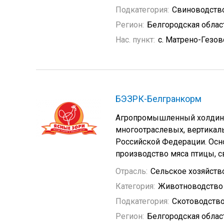
Подкатегория:
Свиноводств
Регион:
Белгородская облас
Нас. пункт:
с. Матрено-Гезов
БЭЗРК-Белгранкорм
Агропромышленный холдинг
многоотраслевых, вертикаль
Российской Федерации. Осн
производство мяса птицы, с
Отрасль:
Сельское хозяйств
Категория:
Животноводство
Подкатегория:
Скотоводств
Регион:
Белгородская облас