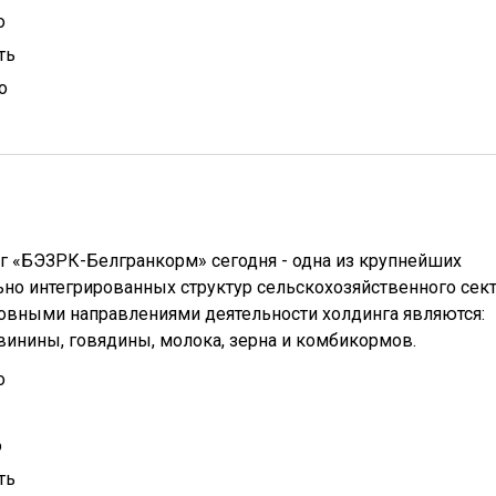
о
ть
о
 «БЭЗРК-Белгранкорм» сегодня - одна из крупнейших
но интегрированных структур сельскохозяйственного сек
овными направлениями деятельности холдинга являются:
винины, говядины, молока, зерна и комбикормов.
о
о
ть