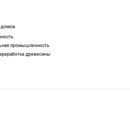
 домов.
нность
льная промышленность
переработка древесины