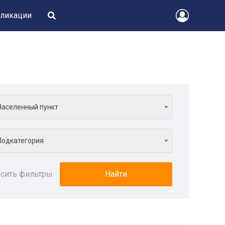
ликации
Населенный пункт
Подкатегория
сить фильтры