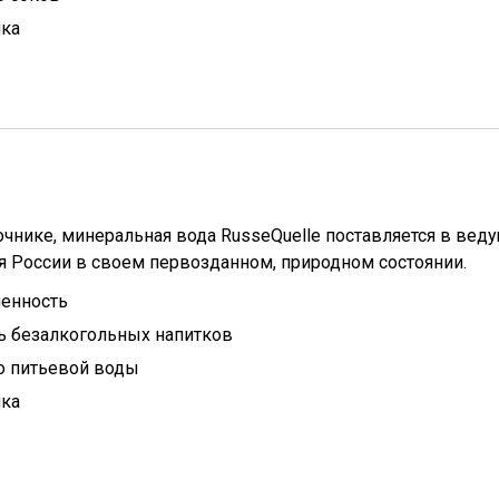
ика
чнике, минеральная вода RusseQuelle поставляется в вед
я России в своем первозданном, природном состоянии.
енность
 безалкогольных напитков
о питьевой воды
ика