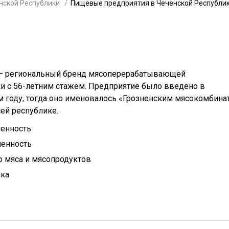
нской Республики
Пищевые предприятия в Чеченской Республи
 — региональный бренд мясоперерабатывающей
 с 56-летним стажем. Предприятие было введено в
м году, тогда оно именовалось «Грозненским мясокомбина
ей республике.
енность
енность
 мяса и мясопродуктов
ика