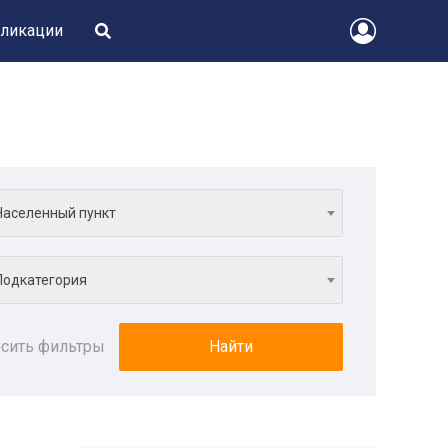
ликации
Населенный пункт
Подкатегория
сить фильтры