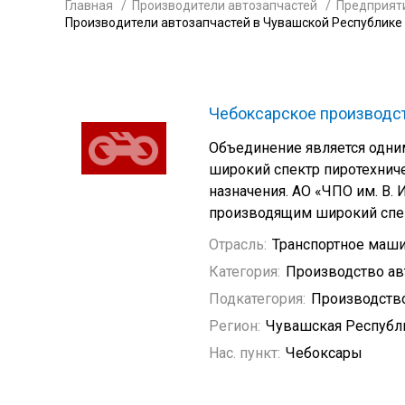
Главная
Производители автозапчастей
Предприят
Производители автозапчастей в Чувашской Республике
Чебоксарское производс
Объединение является одни
широкий спектр пиротехниче
назначения. АО «ЧПО им. В.
производящим широкий спек
Отрасль:
Транспортное маш
Категория:
Производство а
Подкатегория:
Производство
Регион:
Чувашская Республ
Нас. пункт:
Чебоксары