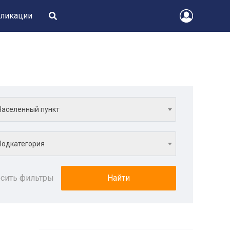
ликации
Населенный пункт
Подкатегория
сить фильтры