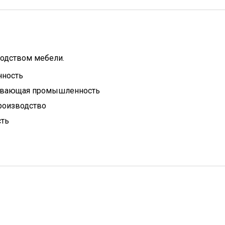
водством мебели.
нность
ывающая промышленность
роизводство
сть