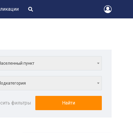
ликации
Населенный пункт
Подкатегория
сить фильтры