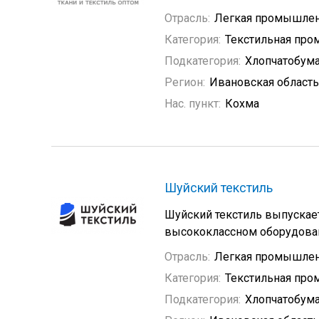
Отрасль:
Легкая промышлен
Категория:
Текстильная пр
Подкатегория:
Хлопчатобум
Регион:
Ивановская область
Нас. пункт:
Кохма
Шуйский текстиль
Шуйский текстиль выпускает
высококлассном оборудован
Отрасль:
Легкая промышлен
Категория:
Текстильная пр
Подкатегория:
Хлопчатобум