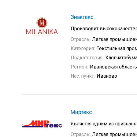
Знактекс
Производит высококачестве
Отрасль:
Легкая промышлен
Категория:
Текстильная пр
Подкатегория:
Хлопчатобум
Регион:
Ивановская область
Нас. пункт:
Иваново
Миртекс
Является одним из признанн
Отрасль:
Легкая промышлен