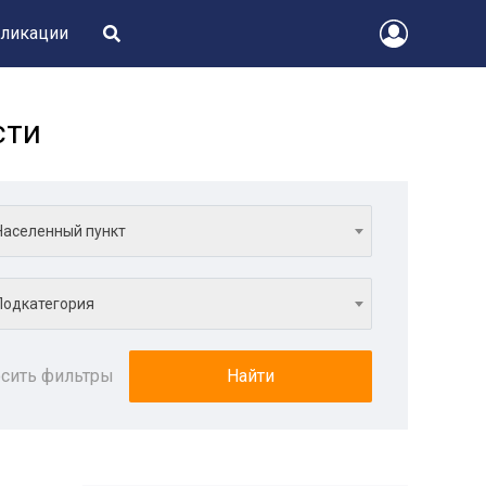
ликации
сти
Населенный пункт
Подкатегория
сить фильтры