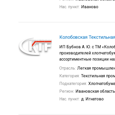
Нас. пункт:
Иваново
Колобовская Текстильна
ИП Бубнов А. Ю. с ТМ «Коло
производителей хлопчатобу
ассортиментные позиции наш
Отрасль:
Легкая промышлен
Категория:
Текстильная пр
Подкатегория:
Хлопчатобум
Регион:
Ивановская область
Нас. пункт:
д. Игнатово