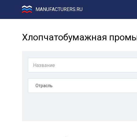
MANUFACTURERS.RU
Хлопчатобумажная промы
Отрасль