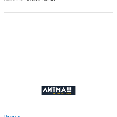
Литмаш