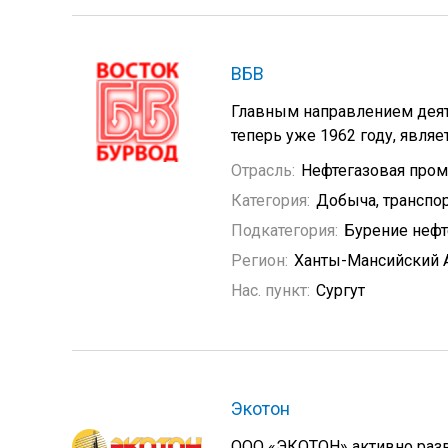
ВБВ
Главным направлением деят
теперь уже 1962 году, являе
Отрасль:
Нефтегазовая про
Категория:
Добыча, транспор
Подкатегория:
Бурение неф
Регион:
Ханты-Мансийский 
Нас. пункт:
Сургут
Экотон
ООО «ЭКОТОН» активно раз