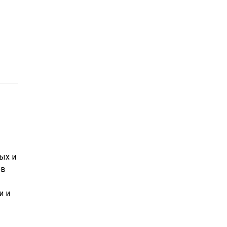
ых и
ов
и и