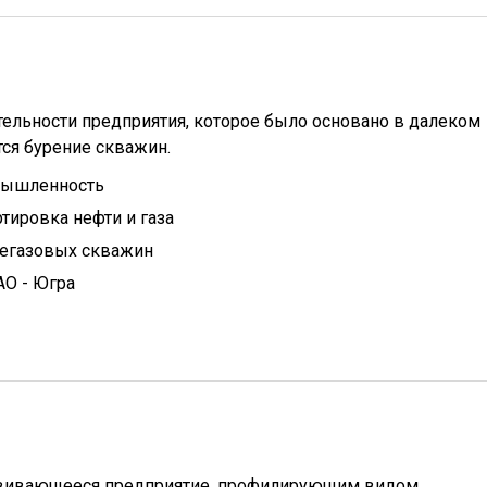
ельности предприятия, которое было основано в далеком
тся бурение скважин.
мышленность
тировка нефти и газа
тегазовых скважин
АО - Югра
вивающееся предприятие, профилирующим видом