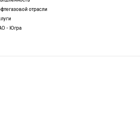
фтегазовой отрасли
слуги
АО - Югра