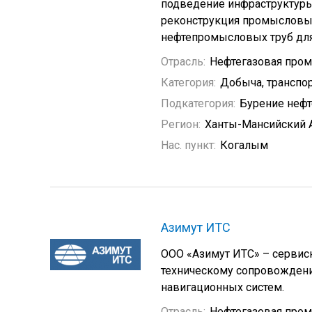
подведение инфраструктуры 
реконструкция промысловых
нефтепромысловых труб для
Отрасль:
Нефтегазовая про
Категория:
Добыча, транспор
Подкатегория:
Бурение неф
Регион:
Ханты-Мансийский 
Нас. пункт:
Когалым
Азимут ИТС
ООО «Азимут ИТС» – сервис
техническому сопровожден
навигационных систем.
Отрасль:
Нефтегазовая про