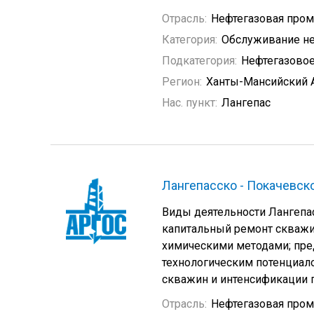
Отрасль:
Нефтегазовая про
Категория:
Обслуживание не
Подкатегория:
Нефтегазовое
Регион:
Ханты-Мансийский 
Нас. пункт:
Лангепас
Лангепасско - Покачевск
Виды деятельности Лангепас
капитальный ремонт скважи
химическими методами; пре
технологическим потенциал
скважин и интенсификации п
Отрасль:
Нефтегазовая про