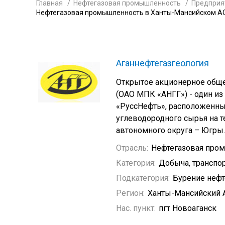
Главная
Нефтегазовая промышленность
Предприя
Нефтегазовая промышленность в Ханты-Мансийском АО
Аганнефтегазгеология
Открытое акционерное обще
(ОАО МПК «АНГГ») - один и
«РуссНефть», расположенны
углеводородного сырья на 
автономного округа – Югры.
Отрасль:
Нефтегазовая про
Категория:
Добыча, транспор
Подкатегория:
Бурение неф
Регион:
Ханты-Мансийский 
Нас. пункт:
пгт Новоаганск