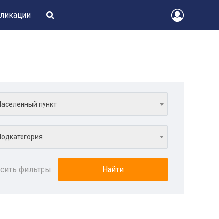
ликации
Населенный пункт
Подкатегория
сить фильтры