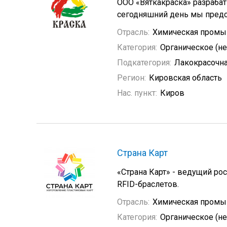
ООО «Вяткакраска» разраба
сегодняшний день мы предс
Отрасль:
Химическая промы
Категория:
Органическое (н
Подкатегория:
Лакокрасочн
Регион:
Кировская область
Нас. пункт:
Киров
Страна Карт
«Страна Карт» - ведущий ро
RFID-браслетов.
Отрасль:
Химическая промы
Категория:
Органическое (н