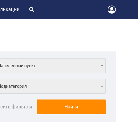
ликации
Населенный пункт
Подкатегория
сить фильтры