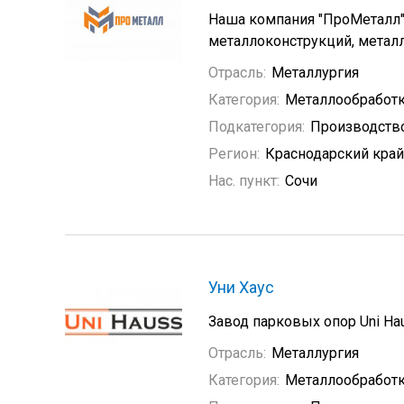
Наша компания "ПроМеталл" 
металлоконструкций, металл
Отрасль:
Металлургия
Категория:
Металлообработ
Подкатегория:
Производств
Регион:
Краснодарский край
Нас. пункт:
Сочи
Уни Хаус
Завод парковых опор
Uni Ha
Отрасль:
Металлургия
Категория:
Металлообработ